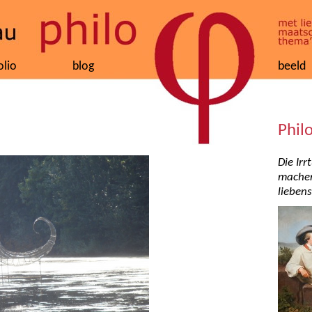
olio
blog
beeld
Phil
Die Ir
machen
lieben