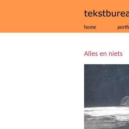
home
portf
Alles en niets