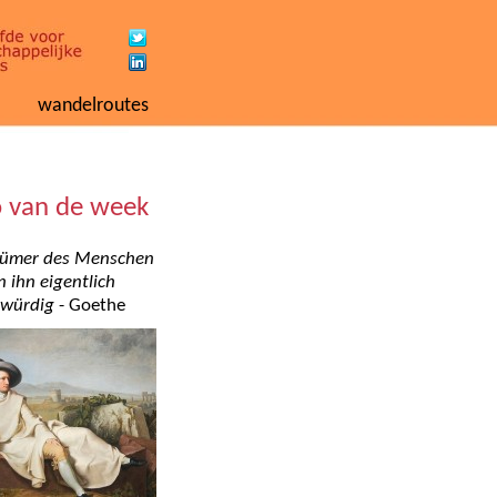
wandelroutes
o van de week
rtümer des Menschen
 ihn eigentlich
swürdig
- Goethe