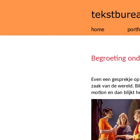
home
portf
Begroeting ond
Even een gesprekje op s
zaak van de wereld. Bil
motion
en dan blijkt h