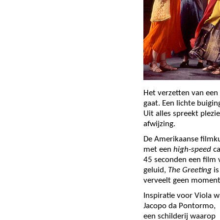
Het verzetten van een
gaat. Een lichte buigi
Uit alles spreekt plezi
afwijzing.
De Amerikaanse filmku
met een
high-speed
c
45 seconden een film 
geluid,
The Greeting
is
verveelt geen moment
Inspiratie voor Viola 
Jacopo
da Pontormo,
een schilderij waarop