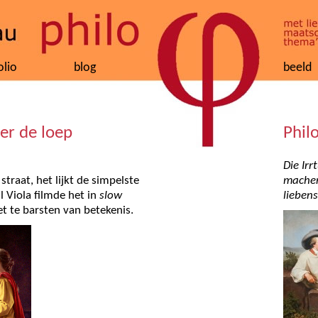
olio
blog
beeld
er de loep
Phil
Die Ir
traat, het lijkt de simpelste
machen
l Viola filmde het in
slow
lieben
et te barsten van betekenis.