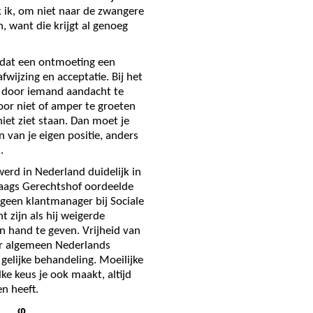
k ik, om niet naar de zwangere
, want die krijgt al genoeg
 dat een ontmoeting een
fwijzing en acceptatie. Bij het
: door iemand aandacht te
door niet of amper te groeten
niet ziet staan. Dan moet je
jn van je eigen positie, anders
.
werd in Nederland duidelijk in
Haags Gerechtshof oordeelde
een klantmanager bij Sociale
 zijn als hij weigerde
n hand te geven. Vrijheid van
er algemeen Nederlands
gelijke behandeling. Moeilijke
ke keus je ook maakt, altijd
n heeft.
φ