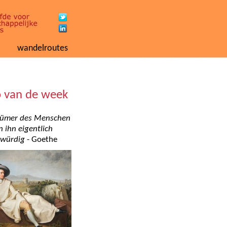
wandelroutes
o van de week
rtümer des Menschen
 ihn eigentlich
swürdig
- Goethe