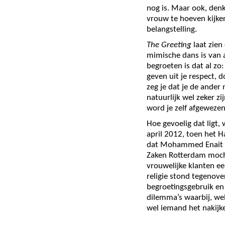
nog is. Maar ook, den
vrouw te hoeven kijken
belangstelling.
The Greeting
laat zien
mimische dans is van a
begroeten is dat al zo
geven uit je respect, 
zeg je dat je de ander 
natuurlijk wel zeker zi
word je zelf afgewezen
Hoe gevoelig dat ligt, 
april 2012, toen het 
dat Mohammed Enait g
Zaken Rotterdam mocht
vrouwelijke klanten ee
religie stond tegenov
begroetingsgebruik en 
dilemma’s waarbij, wel
wel iemand het nakijke