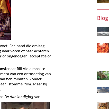
Blog
 voet. Een hand die omlaag
ng naar voren of naar achteren.
er of ongenoegen, acceptatie of
nstenaar Bill Viola maakte
amera van een ontmoeting van
van tien minuten. Zonder
 een ‘stomme’ film. Maar hij
.
was
De Aankondiging
van